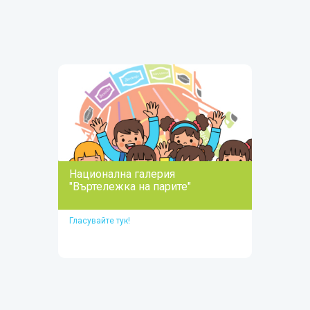
Национална инициатива „Да завъртим
Въртележката на парите – заедно"
Вижте повече
Национална галерия
"Въртележка на парите"
Гласувайте тук!
Към галерията
ГЛАСУВАЙТЕ ЗА СЪБИТИЯТА, КОИТО СА ВИ