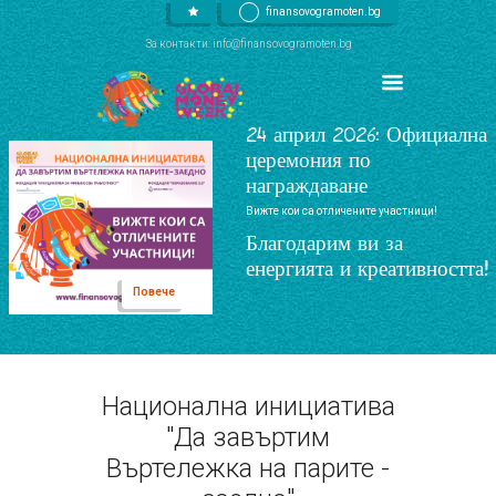
finansovogramoten.bg
За контакти: info@finansovogramoten.bg
24 април 2026: Официална
церемония по
награждаване
Вижте кои са отличените участници!
Благодарим ви за
енергията и креативността!
Повече
Национална инициатива
"Да завъртим
Въртележка на парите -