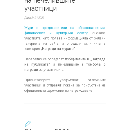
на печелившите
участници
Дата 24.01.2026
Жури с представители на образователния,
финансовия и културния сектор
оценява
участията, като ползва информацията от онлайн
галерията на сайта и определя отличията в
категория
„Награди на журито“
Паралелно се определят победителите в
„Награда
на публиката“
и печелившите в
томбола с
награди
за участниците.
Организаторите уведомяват отличените
участници и отправят покана за присъствие на
официалната церемония по награждаване