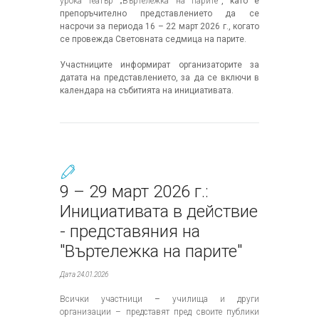
урока театър „Въртележка на парите
“, като е
препоръчително представлението да се
насрочи за периода
16 – 22 март 2026 г., когато
се провежда
Световната седмица на парите.
Участниците информират организаторите за
датата на представлението, за да се включи в
календара на събитията на инициативата.
9 – 29 март 2026 г.:
Инициативата в действие
- представяния на
"Въртележка на парите"
Дата 24.01.2026
Всички участници
–
училища и други
организации – представят пред своите публики