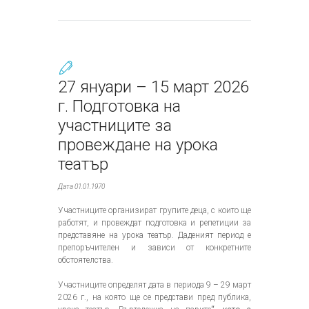
27 януари – 15 март 2026
г. Подготовка на
участниците за
провеждане на урока
театър
Дата 01.01.1970
Участниците организират групите деца, с които ще
работят, и провеждат подготовка и репетиции за
представяне на урока театър. Даденият период е
препоръчителен и зависи от конкретните
обстоятелства.
Участниците определят дата в периода 9 – 29 март
2026 г., на която ще се представи пред публика,