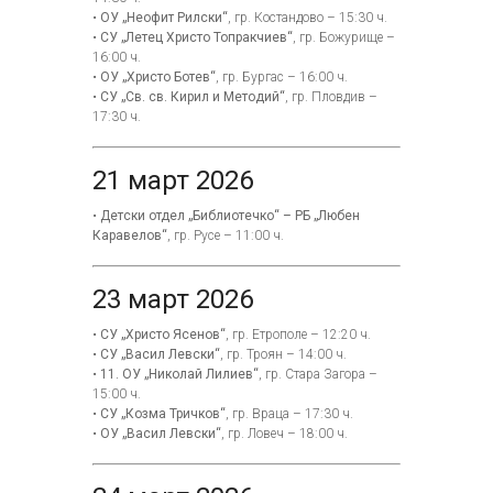
•
ОУ „Неофит Рилски“
, гр. Костандово – 15:30 ч.
•
СУ „Летец Христо Топракчиев“
, гр. Божурище –
16:00 ч.
•
ОУ „Христо Ботев“
, гр. Бургас – 16:00 ч.
•
СУ „Св. св. Кирил и Методий“
, гр. Пловдив –
17:30 ч.
21 март 2026
•
Детски отдел „Библиотечко“ – РБ „Любен
Каравелов“
, гр. Русе – 11:00 ч.
23 март 2026
•
СУ „Христо Ясенов“
, гр. Етрополе – 12:20 ч.
•
СУ „Васил Левски“
, гр. Троян – 14:00 ч.
•
11. ОУ „Николай Лилиев“
, гр. Стара Загора –
15:00 ч.
•
СУ „Козма Тричков“
, гр. Враца – 17:30 ч.
•
ОУ „Васил Левски“
, гр. Ловеч – 18:00 ч.