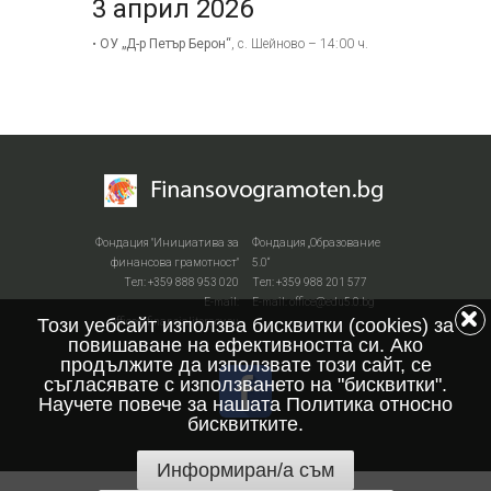
3 април 2026
•
ОУ „Д-р Петър Берон“
, с. Шейново – 14:00 ч.
Фондация "Инициатива за
Фондация „Образование
финансова грамотност"
5.0“
Тел: +359 888 953 020
Тел: +359 988 201 577
Е-mail:
Е-mail: office@edu5.0.bg
Този уебсайт използва бисквитки (cookies) за
office@financialiteracy.eu
повишаване на ефективността си. Ако
продължите да използвате този сайт, се
съгласявате с използването на "бисквитки".
Научете повече за нашата Политика относно
бисквитките.
Информиран/а съм