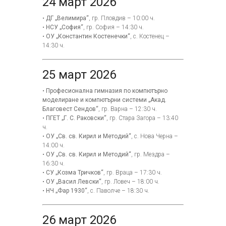
24 март 2026
•
ДГ „Велимира“
, гр. Пловдив – 10:00 ч.
•
НСУ „София“
, гр. София – 14:30 ч.
•
ОУ „Константин Костенечки“
, с. Костенец –
14:30 ч.
25 март 2026
•
Професионална гимназия по компютърно
моделиране и компютърни системи „Акад.
Благовест Сендов“
, гр. Варна – 12:30 ч.
•
ПГЕТ „Г. С. Раковски“
, гр. Стара Загора – 13:40
ч.
•
ОУ „Св. св. Кирил и Методий“
, с. Нова Черна –
14:00 ч.
•
ОУ „Св. св. Кирил и Методий“
, гр. Мездра –
16:30 ч.
•
СУ „Козма Тричков“
, гр. Враца – 17:30 ч.
•
ОУ „Васил Левски“
, гр. Ловеч – 18:00 ч.
•
НЧ „Фар 1930“
, с. Паволче – 18:30 ч.
26 март 2026