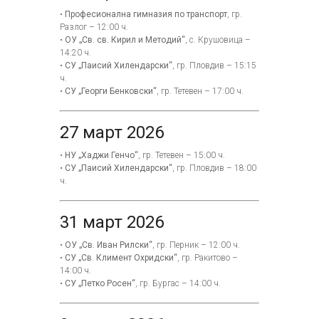
•
Професионална гимназия по транспорт
, гр.
Разлог – 12:00 ч.
•
ОУ „Св. св. Кирил и Методий“
, с. Крушовица –
14:20 ч.
•
СУ „Паисий Хилендарски“
, гр. Пловдив – 15:15
ч.
•
СУ „Георги Бенковски“
, гр. Тетевен – 17:00 ч.
27 март 2026
•
НУ „Хаджи Генчо“
, гр. Тетевен – 15:00 ч.
•
СУ „Паисий Хилендарски“
, гр. Пловдив – 18:00
ч.
31 март 2026
•
ОУ „Св. Иван Рилски“
, гр. Перник – 12:00 ч.
•
СУ „Св. Климент Охридски“
, гр. Ракитово –
14:00 ч.
•
СУ „Петко Росен“
, гр. Бургас – 14:00 ч.