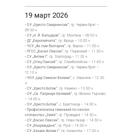
19 март 2026
•
ОУ „Христо Смирненски“
, гр. Червен бряг –
09:30 ч.
•
СУ „Н. Й. Вапцаров“
, гр. Монтана – 09:50 ч.
•
ДГ „Европейчета“
, гр. Враца – 10:00 ч.
•
ЧСУ „Аз съм българче“
, гр. Варна – 11:00 ч.
•
ПГСС „Васил Левски“
, гр. Първомай – 11:30 ч.
•
СУ „Антим I“
, гр. Златоград – 11:35 ч.
•
СУ „Отец Паисий“
, гр. Стамболийски – 11:40 ч.
•
ОУ „Христо Смирненски“
, гр. Червен бряг –
12:10 ч.
•
ЧОУ „Цар Симеон Велики“
, с. Иваняне – 12:30
ч.
•
СУ „Христо Ботев“
, гр. Камено – 13:30 ч.
•
ОУ „Св. Патриарх Евтимий“
, гр. Велико Търново
– 14:00 ч.
•
ОУ „Христо Ботев“
, с. Брестница – 14:00 ч.
•
Професионална гимназия по селско
стопанство „Земя“
, гр. Провадия – 14:30 ч.
•
СУ „Васил Левски“
, гр. Нови пазар – 14:30 ч.
•
СУ „Възраждане“
, гр. Русе – 14:30 ч.
•
СУ „Екзарх Антим I“
, гр. Казанлък – 17:00 ч.