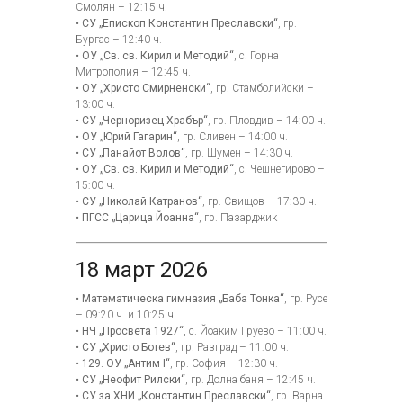
Смолян – 12:15 ч.
•
СУ „Епископ Константин Преславски“
, гр.
Бургас – 12:40 ч.
•
ОУ „Св. св. Кирил и Методий“
, с. Горна
Митрополия – 12:45 ч.
•
ОУ „Христо Смирненски“
, гр. Стамболийски –
13:00 ч.
•
СУ „Черноризец Храбър“
, гр. Пловдив – 14:00 ч.
•
ОУ „Юрий Гагарин“
, гр. Сливен – 14:00 ч.
•
СУ „Панайот Волов“
, гр. Шумен – 14:30 ч.
•
ОУ „Св. св. Кирил и Методий“
, с. Чешнегирово –
15:00 ч.
•
СУ „Николай Катранов“
, гр. Свищов – 17:30 ч.
•
ПГСС „Царица Йоанна“
, гр. Пазарджик
18 март 2026
•
Математическа гимназия „Баба Тонка“
, гр. Русе
– 09:20 ч. и 10:25 ч.
•
НЧ „Просвета 1927“
, с. Йоаким Груево – 11:00 ч.
•
СУ „Христо Ботев“
, гр. Разград – 11:00 ч.
•
129. ОУ „Антим I“
, гр. София – 12:30 ч.
•
СУ „Неофит Рилски“
, гр. Долна баня – 12:45 ч.
•
СУ за ХНИ „Константин Преславски“
, гр. Варна