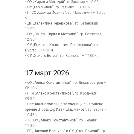
•
ОУ „Кирил и Методий“
, с. Замфир – 10:00 ч.
•
СУ „Гео Милев“
, гр. Раднево – 10:00 ч.
•
ПГСС „Царица Йоанна“
, гр. Пазарджик – 10:55
ч.
•
ДГ „Валентина Терешкова“
, гр. Батановци –
11:00 ч.
•
ОУ „Св. св. Кирил и Методий“
, гр. Ботевград –
12:30 ч.
•
СУ „Епископ Константин Преславски“
, гр.
Бургас – 14:00 ч.
•
СУ „Христо Ботев“
, гр. Карнобат – 17:00 ч.
17 март 2026
•
ОУ „Алеко Константинов“
, гр. Димитровград –
08:10 ч.
•
ПГИ „Алеко Константинов“
, гр. Кърджали –
09:50 ч.
•
Специално училище за ученици с нарушено
зрение „Проф. д-р Иван Шишманов“
, гр. Варна –
10:45 ч.
•
10. ОУ „Алеко Константинов“
, гр. Перник –
11:30 ч.
•
РБ „Николай Вранчев“ и СУ „Отец Паисий“
, гр.