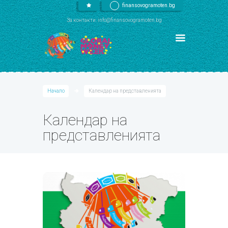
finansovogramoten.bg
За контакти: info@finansovogramoten.bg
Начало
Календар на представленията
Календар на
представленията