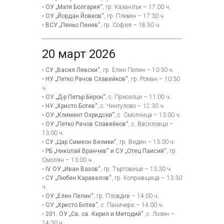
•
ОУ „Мати Болгария“
, гр. Казанлък – 17:00 ч.
•
ОУ „Йордан Йовков“
, гр. Плевен – 17:30 ч.
•
ВСУ „Пеньо Пенев“
, гр. София – 18:50 ч.
20 март 2026
•
СУ „Васил Левски“
, гр. Елин Пелин – 10:30 ч.
•
НУ „Петко Рачов Славейков“
, гр. Роман – 10:30
ч.
•
ОУ „Д-р Петър Берон“
, с. Приселци – 11:00 ч.
•
НУ „Христо Ботев“
, с. Чинтулово – 12:30 ч.
•
ОУ „Климент Охридски“
, с. Смолница – 13:00 ч.
•
ОУ „Петко Рачов Славейков“
, с. Василовци –
13:00 ч.
•
СУ „Цар Симеон Велики“
, гр. Видин – 13:00 ч.
•
РБ „Николай Вранчев“ и СУ „Отец Паисий“
, гр.
Смолян – 13:00 ч.
•
IV ОУ „Иван Вазов“
, гр. Търговище – 13:30 ч.
•
СУ „Любен Каравелов“
, гр. Копривщица – 13:30
ч.
•
ОУ „Елин Пелин“
, гр. Пловдив – 14:00 ч.
•
ОУ „Христо Ботев“
, с. Паничери – 14:00 ч.
•
201. ОУ „Св. св. Кирил и Методий“
, с. Лозен –
14:30 ч.