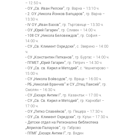
– 12:50 ч.
•
ОУ „Св. Иван Рилски“
, гр. Варна – 13:10 ч.
•
2. ОУ „Никола Йонков Вапцаров“
, гр. Варна –
13:30 ч.
•
IV ОУ „Иван Вазов“
, гр. Търговище – 13:30 ч.
•
ОУ „Юрий Гагарин“
, гр. Сливен – 14:00 ч.
•
108 СУ „Никола Беловеждов“
, гр. София –
14:00 ч.
•
СУ „Св. Климент Охридски“
, с. Зверино – 14:00
ч.
•
СУ „Константин Петканов“
, гр. Бургас – 14:00 ч.
•
ПГМЕТ „Юрий Гагарин“
, гр. Петрич – 14:30 ч.
•
ОУ „Св. св. Кирил и Методий“
, с. Чешнегирово –
15:00 ч.
•
СУ „Никола Войводов“
, гр. Враца – 16:00 ч.
•
РБ „Николай Вранчев“ и СУ „Отец Паисий“
, гр.
Смолян – 16:30 ч.
•
СУ „Екзарх Антим I“
, гр. Казанлък – 17:00 ч.
•
СУ „Св. Св. Кирил и Методий“
, гр. Карнобат –
17:00 ч.
•
ОУ „Петко Славейков“
, гр. Пещера – 17:30 ч.
•
ОУ „Св. Климент Охридски“
, гр. Крън – 17:30 ч.
•
Детски отдел на Регионална библиотека
„Априлов-Палаузов“
, гр. Габрово
•
ППМГ „Екзарх Антим I“
, гр. Видин