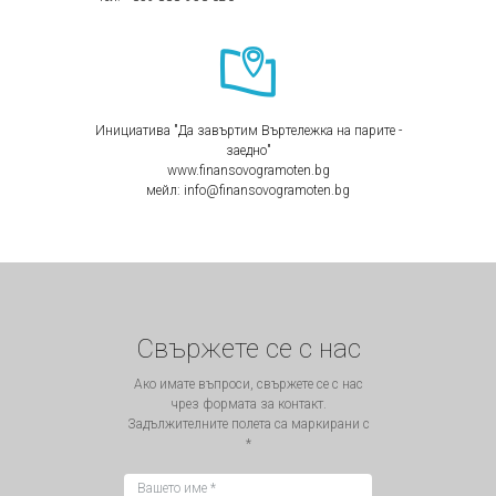
Инициатива "Да завъртим Въртележка на парите -
заедно"
www.finansovogramoten.bg
мейл: info@finansovogramoten.bg
Свържете се с нас
Ако имате въпроси, свържете се с нас
чрез формата за контакт.
Задължителните полета са маркирани с
*