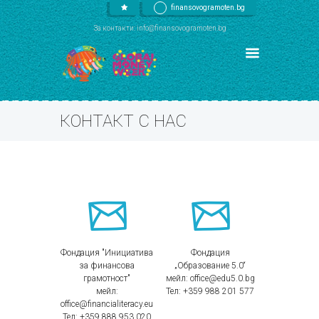
finansovogramoten.bg
За контакти: info@finansovogramoten.bg
КОНТАКТ С НАС
Фондация "Инициатива
Фондация
за финансова
„Образование 5.0“
грамотност"
мейл: office@edu5.0.bg
мейл:
Тел: +359 988 201 577
office@financialiteracy.eu
Тел: +359 888 953 020