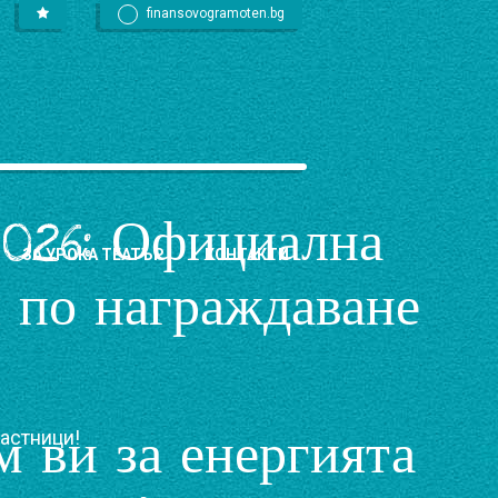
finansovogramoten.bg
2026: Официална
ЗА УРОКА ТЕАТЪР
КОНТАКТИ
 по награждаване
м ви за енергията
частници!