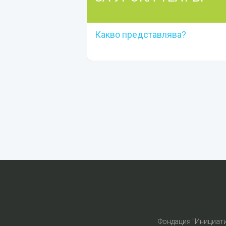
Какво представлява?
ЗА УРОКА-ТЕАТЪР
Какво представлява?
Прочети повече
Фондация "Инициат