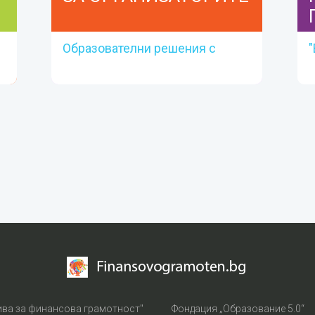
Образователни решения с
"
реална стойност
ЗА
ОРГАНИЗАТОРИТЕ
Вижте материали
Прочетете тук
ива за финансова грамотност"
Фондация „Образование 5.0“