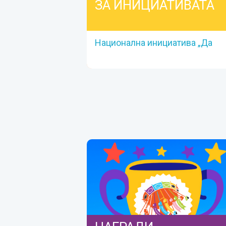
ЗА ИНИЦИАТИВАТА
Национална инициатива „Да
завъртим Въртележката на
парите – заедно"
ЗА ИНИЦИАТИВАТА
Национална инициатива „Да
завъртим Въртележката на парите –
заедно"
Вижте повече