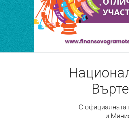
Национал
Върте
С официалната 
и Мини