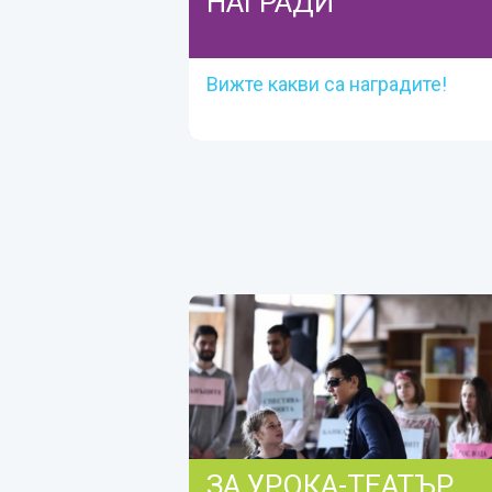
НАГРАДИ
Вижте какви са наградите!
НАГРАДИ
Вижте какви са наградите!
Прочетете тук
ЗА УРОКА-ТЕАТЪР