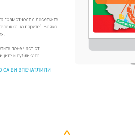
а грамотност с десетките
тележка на парите“. Всяко
ия.
етите поне част от
ците и публиката!
О СА ВИ ВПЕЧАТЛИЛИ