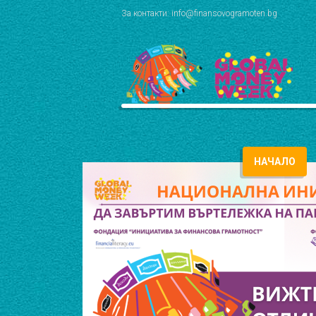
За контакти: info@finansovogramoten.bg
НАЧАЛО