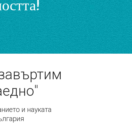
остта!
 завъртим
аедно"
нието и науката
ългария