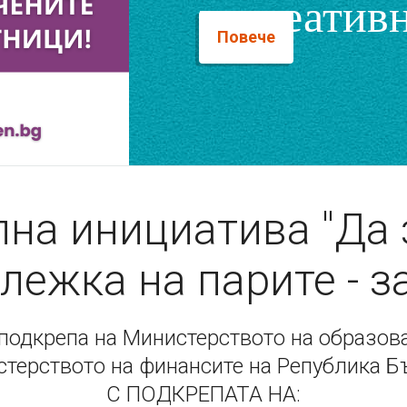
и креативн
Повече
на инициатива "Да
лежка на парите - з
подкрепа на Министерството на образова
стерството на финансите на Република Б
С ПОДКРЕПАТА НА: