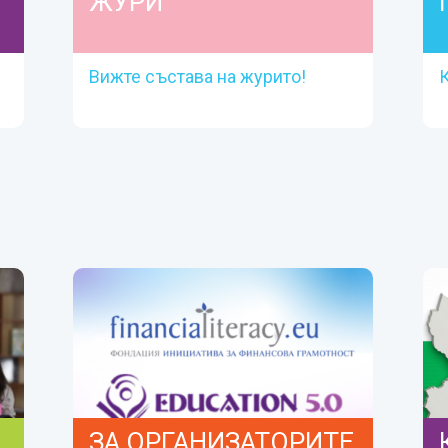
ЖУРИ
Вижте състава на журито!
ЖУРИ
Вижте състава на журито!
Прочети повече
ЗА ОРГАНИЗАТОРИТЕ