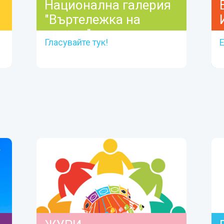
Национална галерия
"Въртележка на
парите"
Гласувайте тук!
Е
Към галерията
ГЛАСУВАЙТЕ ЗА СЪБИТИЯТА, КОИТО
СА ВИ ВПЕЧАТЛИЛИ НАЙ-МНОГО!
Гласуване