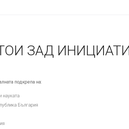
СТОИ ЗАД ИНИЦИАТ
лната подкрепа на:
и науката
епублика България
ия