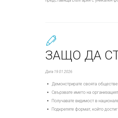
представяща България с уникален фо
ЗАЩО ДА С
Дата 19.01.2026
Демонстрирате своята обществен
Свързвате името на организацият
Получавате видимост в национале
Подкрепяте формат, който достиг