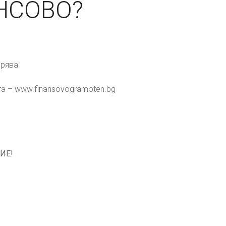
НСОВО?
урява:
та – www.finansovogramoten.bg
ИЕ!