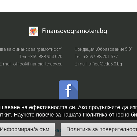
ива за финансова грамотност"
Фондация „Образование 5.0“
Тел: +359 888 953 020
Тел: +359 988 201 577
Е-mail: office@financialiteracy.eu
Е-mail: office@edu5.0.bg
вишаване на ефективността си. Ако продължите да изп
итки". Научете повече за нашата Политика относно би
Информиран/а съм
Политика за поверителнос
All Rights Reserved.
Политика за поверителност и защита на личнит