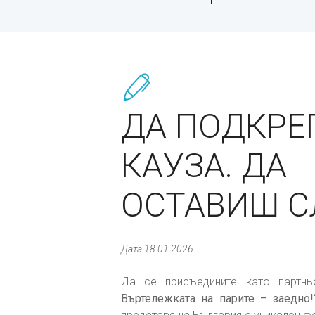
ДА ПОДКР
КАУЗА. ДА
ОСТАВИШ С
Дата 18.01.2026
Да се присъедините като парт
Въртележката на парите – заедно!