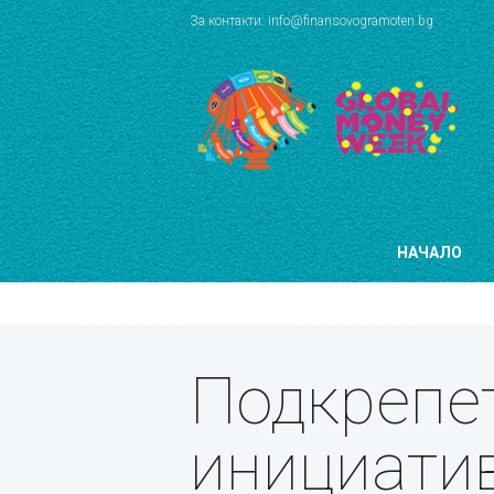
За контакти: info@finansovogramoten.bg
НАЧАЛО
Подкрепе
инициати