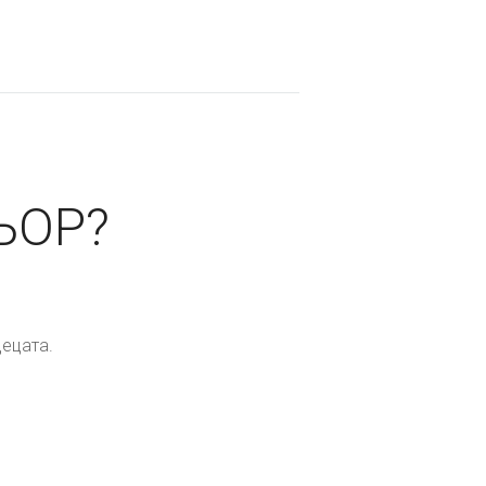
ЬОР?
ецата.