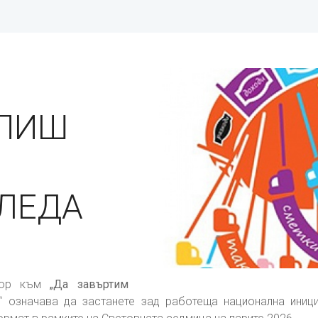
ЕПИШ
ЛЕДА
ньор към
„Да завъртим
“ означава да застанете зад работеща национална иниц