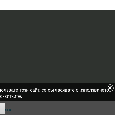
олзвате този сайт, се съгласявате с използването
сквитките.
т
е данни