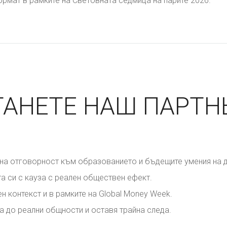
рмат в рамките на Световната седмица на парите 2026.
ТАНЕТЕ НАШ ПАРТН
а отговорност към образованието и бъдещите умения на д
а си с кауза с реален обществен ефект.
н контекст и в рамките на Global Money Week.
а до реални общности и оставя трайна следа.