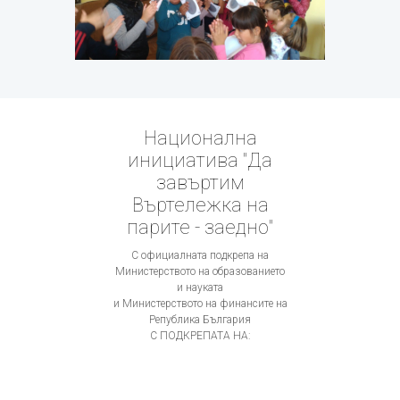
Национална
инициатива "Да
завъртим
Въртележка на
парите - заедно"
С официалната подкрепа на
Министерството на образованието
и науката
и Министерството на финансите на
Република България
С ПОДКРЕПАТА НА: