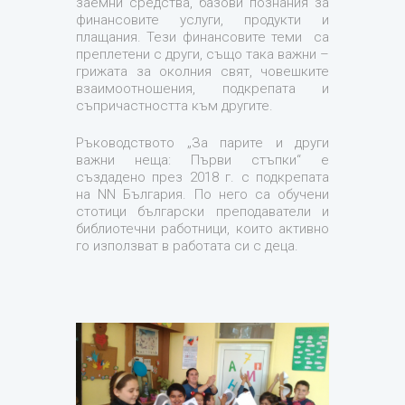
заемни средства, базови познания за
финансовите услуги, продукти и
плащания. Тези финансовите теми са
преплетени с други, също така важни –
грижата за околния свят, човешките
взаимоотношения, подкрепата и
съпричастността към другите.
Ръководството „За парите и други
важни неща: Първи стъпки“ е
създадено през 2018 г. с подкрепата
на NN България. По него са обучени
стотици български преподаватели и
библиотечни работници, които активно
го използват в работата си с деца.