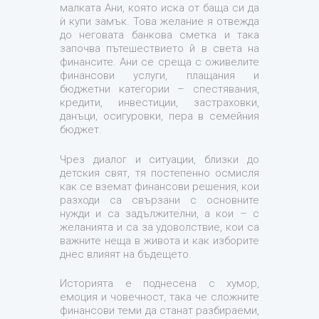
малката Ани, която иска от баща си да
ѝ купи замък. Това желание я отвежда
до неговата банкова сметка и така
започва пътешествието й в света на
финансите. Ани се среща с оживелите
финансови услуги, плащания и
бюджетни категории – спестявания,
кредити, инвестиции, застраховки,
данъци, осигуровки, пера в семейния
бюджет.
Чрез диалог и ситуации, близки до
детския свят, тя постепенно осмисля
как се вземат финансови решения, кои
разходи са свързани с основните
нужди и са задължителни, а кои – с
желанията и са за удоволствие, кои са
важните неща в живота и как изборите
днес влияят на бъдещето.
Историята е поднесена с хумор,
емоция и човечност, така че сложните
финансови теми да станат разбираеми,