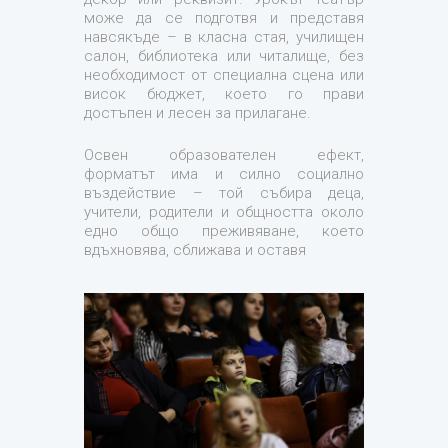
може да се подготвя и представя
навсякъде – в класна стая, училищен
салон, библиотека или читалище, без
необходимост от специална сцена или
висок бюджет, което го прави
достъпен и лесен за прилагане.
Освен образователен ефект,
форматът има и силно социално
въздействие – той събира деца,
учители, родители и общността около
едно общо преживяване, което
вдъхновява, сближава и оставя