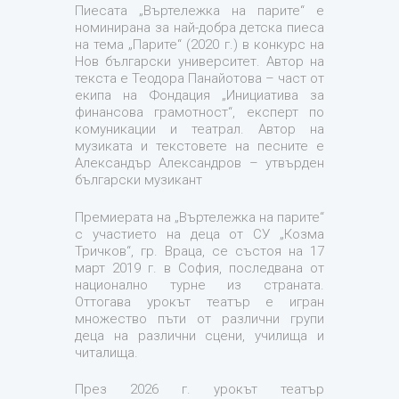
Пиесата „Въртележка на парите“ е
номинирана за най-добра детска пиеса
на тема „Парите“ (2020 г.) в конкурс на
Нов български университет. Автор на
текста е Теодора Панайотова – част от
екипа на Фондация „Инициатива за
финансова грамотност“, експерт по
комуникации и театрал. Автор на
музиката и текстовете на песните е
Александър Александров – утвърден
български музикант
Премиерата на „Въртележка на парите“
с участието на деца от СУ „Козма
Тричков“, гр. Враца, се състоя на 17
март 2019 г. в София, последвана от
национално турне из страната.
Оттогава урокът театър е игран
множество пъти от различни групи
деца на различни сцени, училища и
читалища.
През 2026 г. урокът театър