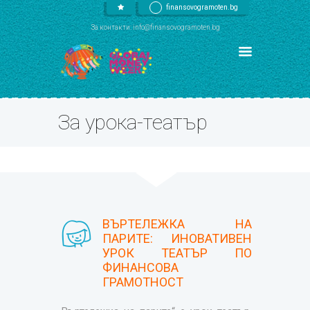
finansovogramoten.bg
За контакти: info@finansovogramoten.bg
За урока-театър
ВЪРТЕЛЕЖКА НА
ПАРИТЕ: ИНОВАТИВЕН
УРОК ТЕАТЪР ПО
ФИНАНСОВА
ГРАМОТНОСТ