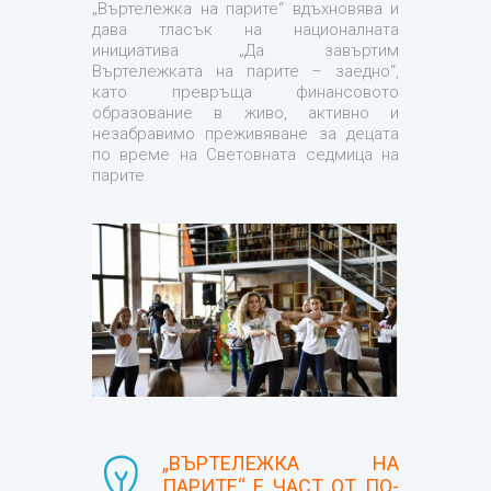
„Въртележка на парите“ вдъхновява и
дава тласък на националната
инициатива „Да завъртим
Въртележката на парите – заедно“,
като превръща финансовото
образование в живо, активно и
незабравимо преживяване за децата
по време на Световната седмица на
парите.
„ВЪРТЕЛЕЖКА НА
ПАРИТЕ“ Е ЧАСТ ОТ ПО-