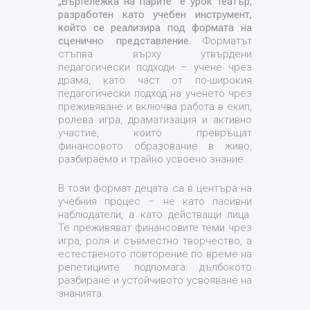
„Въртележка на парите“
е урок театър,
разработен като учебен инструмент,
който се реализира под формата на
сценично представление.
Форматът
стъпва върху утвърдени
педагогически подходи – учене чрез
драма, като част от по-широкия
педагогически подход на ученето чрез
преживяване и включва работа в екип,
ролева игра, драматизация и активно
участие, които превръщат
финансовото образование в живо,
разбираемо и трайно усвоено знание.
В този формат децата са в центъра на
учебния процес – не като пасивни
наблюдатели, а като действащи лица.
Те преживяват финансовите теми чрез
игра, роля и съвместно творчество, а
естественото повторение по време на
репетициите подпомага дълбокото
разбиране и устойчивото усвояване на
знанията.