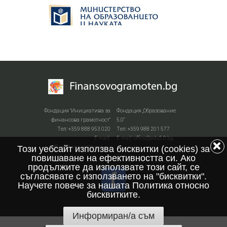
Фондация "Инициатива за
Фондация „Образование
финансова грамотност"
5.0“
Тел: +359 888 953 020
Тел: +359 988 201 577
Е-mail:
Е-mail: office@edu5.0.bg
Този уебсайт използва бисквитки (cookies) за
office@financialiteracy.eu
повишаване на ефективността си. Ако
продължите да използвате този сайт, се
съгласявате с използването на "бисквитки".
Научете повече за нашата Политика относно
бисквитките.
Информиран/а съм