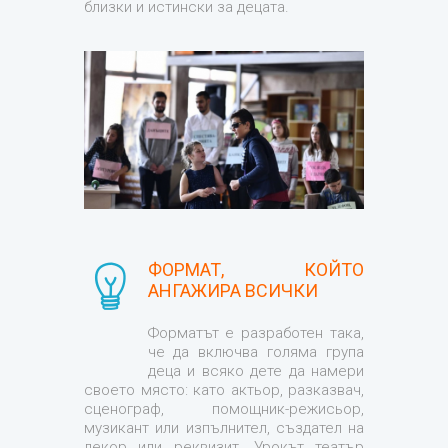
близки и истински за децата.
ФОРМАТ, КОЙТО
АНГАЖИРА ВСИЧКИ
Форматът е разработен така,
че да включва голяма група
деца и всяко дете да намери
своето място: като актьор, разказвач,
сценограф, помощник-режисьор,
музикант или изпълнител, създател на
декор или реквизит. Урокът театър