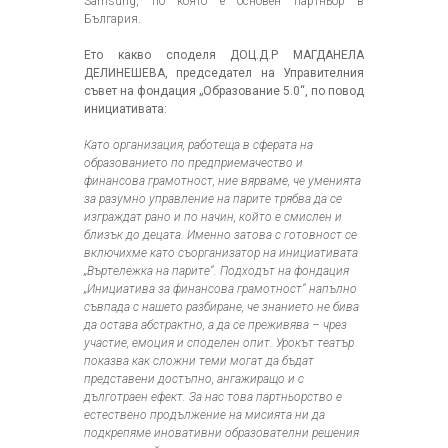
Samsung, по която е основен партньор в
България.
Ето какво споделя ДОЦ.Д.Р МАГДАНЕЛА
ДЕЛИНЕШЕВА, председател на Управителния
съвет на фондация „Образование 5.0“, по повод
инициативата:
Като организация, работеща в сферата на
образованието по предприемачество и
финансова грамотност, ние вярваме, че уменията
за разумно управление на парите трябва да се
изграждат рано и по начин, който е смислен и
близък до децата. Именно затова с готовност се
включихме като съорганизатор на инициативата
„Въртележка на парите“. Подходът на фондация
„Инициатива за финансова грамотност“ напълно
съвпада с нашето разбиране, че знанието не бива
да остава абстрактно, а да се преживява – чрез
участие, емоция и споделен опит. Урокът театър
показва как сложни теми могат да бъдат
представени достъпно, ангажиращо и с
дълготраен ефект. За нас това партньорство е
естествено продължение на мисията ни да
подкрепяме иновативни образователни решения