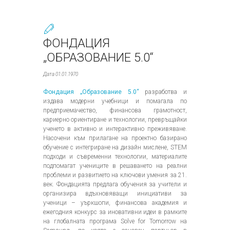
ФОНДАЦИЯ
„ОБРАЗОВАНИЕ 5.0“
Дата 01.01.1970
Фондация „Образование 5.0“
разработва и
издава модерни учебници и помагала по
предприемачество, финансова грамотност,
кариерно ориентиране и технологии, превръщайки
ученето в активно и интерактивно преживяване.
Насочени към прилагане на проектно базирано
обучение с интегриране на дизайн мислене, STEM
подходи и съвременни технологии, материалите
подпомагат учениците в решаването на реални
проблеми и развитието на ключови умения за 21.
век. Фондацията предлага обучения за учители и
организира вдъхновяващи инициативи за
ученици – уъркшопи, финансова академия и
ежегодния конкурс за иновативни идеи в рамките
на глобалната програма Solve for Tomorrow на