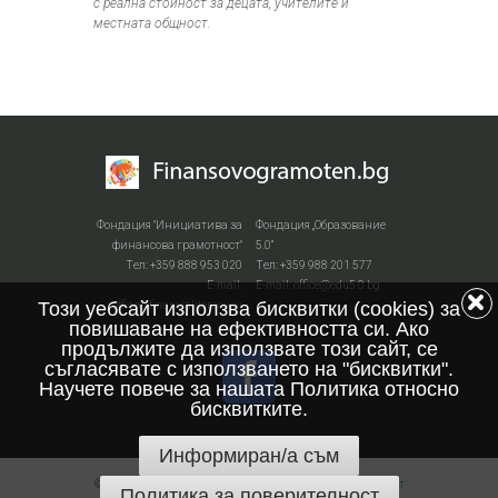
с реална стойност за децата, учителите и
местната общност.
Фондация "Инициатива за
Фондация „Образование
финансова грамотност"
5.0“
Тел: +359 888 953 020
Тел: +359 988 201 577
Е-mail:
Е-mail: office@edu5.0.bg
Този уебсайт използва бисквитки (cookies) за
office@financialiteracy.eu
повишаване на ефективността си. Ако
продължите да използвате този сайт, се
съгласявате с използването на "бисквитки".
Научете повече за нашата Политика относно
бисквитките.
Информиран/а съм
© 2026 All Rights Reserved.
Политика за поверителност
Политика за поверителност