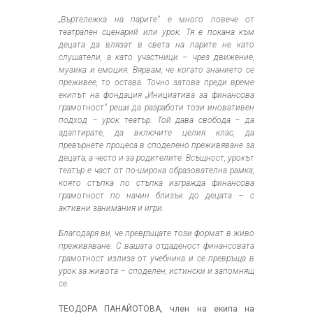
„Въртележка на парите“ е много повече от
театрален сценарий или урок. Тя е покана към
децата да влязат в света на парите не като
слушатели, а като участници – чрез движение,
музика и емоция. Вярвам, че когато знанието се
преживее, то остава. Точно затова преди време
екипът на фондация „Инициатива за финансова
грамотност“ реши да разработи този иновативен
подход – урок театър. Той дава свобода – да
адаптирате, да включите целия клас, да
превърнете процеса в споделено преживяване за
децата, а често и за родителите. Всъщност, урокът
театър е част от по-широка образователна рамка,
която стъпка по стъпка изгражда финансова
грамотност по начин близък до децата – с
активни занимания и игри.
Благодаря ви, че превръщате този формат в живо
преживяване. С вашата отдаденост финансовата
грамотност излиза от учебника и се превръща в
урок за живота – споделен, истински и запомнящ
се.
ТЕОДОРА ПАНАЙОТОВА, член на екипа на