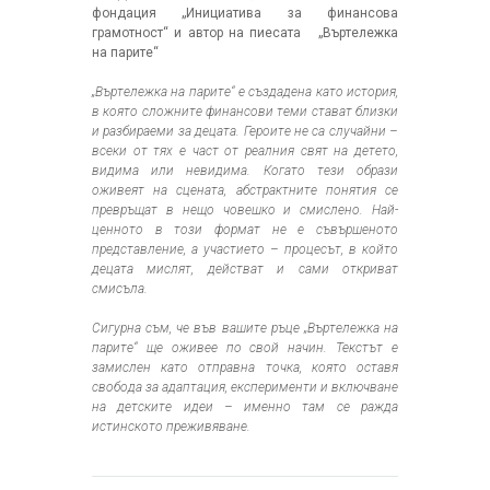
фондация „Инициатива за финансова
грамотност“ и автор на пиесата „Въртележка
на парите“
„Въртележка на парите“ е създадена като история,
в която сложните финансови теми стават близки
и разбираеми за децата. Героите не са случайни –
всеки от тях е част от реалния свят на детето,
видима или невидима. Когато тези образи
оживеят на сцената, абстрактните понятия се
превръщат в нещо човешко и смислено. Най-
ценното в този формат не е съвършеното
представление, а участието – процесът, в който
децата мислят, действат и сами откриват
смисъла.
Сигурна съм, че във вашите ръце „Въртележка на
парите“ ще оживее по свой начин.
Текстът е
замислен като отправна точка, която оставя
свобода за адаптация, експерименти и включване
на детските идеи – именно там се ражда
истинското преживяване.