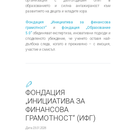
организации с дългогодишен опит в
образованието и силна ангажираност към
развитието на децата и младите хора.
Фондация „Инициатива за финансова
грамотност“
и
фондация „Образование
5.0“
обединяват експертиза, иновативни подходи и
споделеното убеждение, че ученето оставя най-
дълбока следа, когато е преживяно – с емоция,
участие и смисъл.
ФОНДАЦИЯ
„ИНИЦИАТИВА ЗА
ФИНАНСОВА
ГРАМОТНОСТ“ (ИФГ)
Дата 23.01.2026