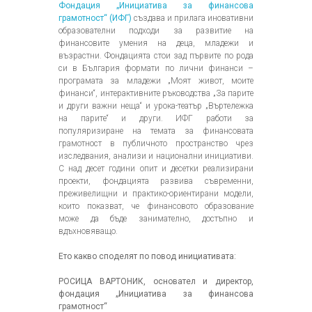
Фондация „Инициатива за финансова
грамотност“ (ИФГ)
създава и прилага иновативни
образователни подходи за развитие на
финансовите умения на деца, младежи и
възрастни. Фондацията стои зад първите по рода
си в България формати по лични финанси –
програмата за младежи „Моят живот, моите
финанси“, интерактивните ръководства „За парите
и други важни неща“ и урока-театър „Въртележка
на парите“ и други. ИФГ работи за
популяризиране на темата за финансовата
грамотност в публичното пространство чрез
изследвания, анализи и национални инициативи.
С над десет години опит и десетки реализирани
проекти, фондацията развива съвременни,
преживелищни и практико-ориентирани модели,
които показват, че финансовото образование
може да бъде занимателно, достъпно и
вдъхновяващо.
Ето какво споделят по повод инициативата:
РОСИЦА ВАРТОНИК, основател и директор,
фондация „Инициатива за финансова
грамотност“