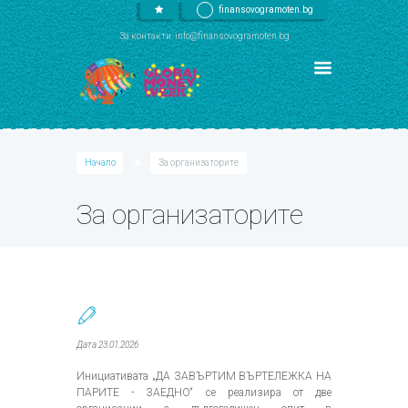
finansovogramoten.bg
За контакти: info@finansovogramoten.bg
Начало
За организаторите
За организаторите
Дата 23.01.2026
Инициативата „ДА ЗАВЪРТИМ ВЪРТЕЛЕЖКА НА
ПАРИТЕ - ЗАЕДНО“ се реализира от две