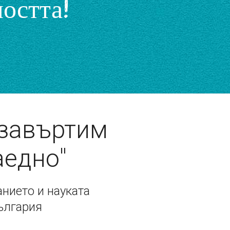
остта!
 завъртим
аедно"
нието и науката
ългария