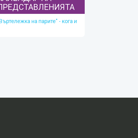
ПРЕДСТАВЛЕНИЯТА
Въртележка на парите" - кога и
къде
КАЛЕНДАР НА
ПРЕДСТАВЛЕНИЯТА
Календарът се актуализира текущо,
при подаване на информация от
участниците.
Вижте повече