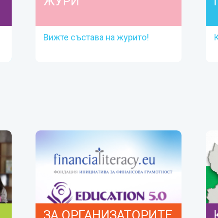
ЖУРИ
Вижте състава на журито!
ЖУРИ
Вижте състава на журито!
Прочети повече
ЗА ОРГАНИЗАТОРИТЕ