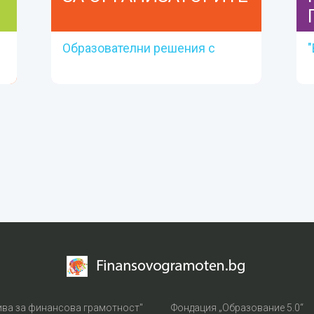
Образователни решения с
"
реална стойност
ЗА
ОРГАНИЗАТОРИТЕ
Вижте материали
Прочетете тук
ива за финансова грамотност"
Фондация „Образование 5.0“