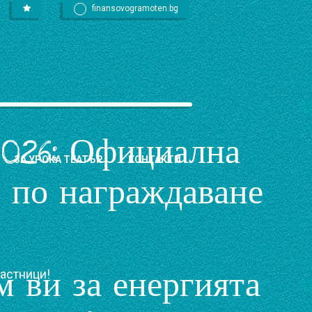
finansovogramoten.bg
2026: Официална
ЗА УРОКА ТЕАТЪР
КОНТАКТИ
 по награждаване
м ви за енергията
частници!