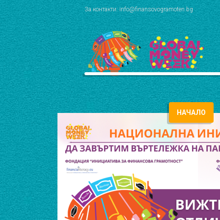
За контакти: info@finansovogramoten.bg
НАЧАЛО