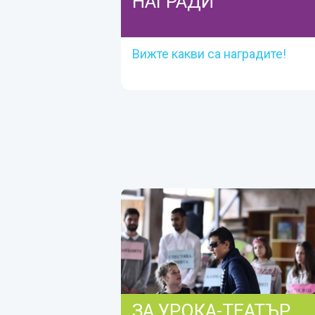
НАГРАДИ
Вижте какви са наградите!
НАГРАДИ
Вижте какви са наградите!
Прочетете тук
ЗА УРОКА-ТЕАТЪР