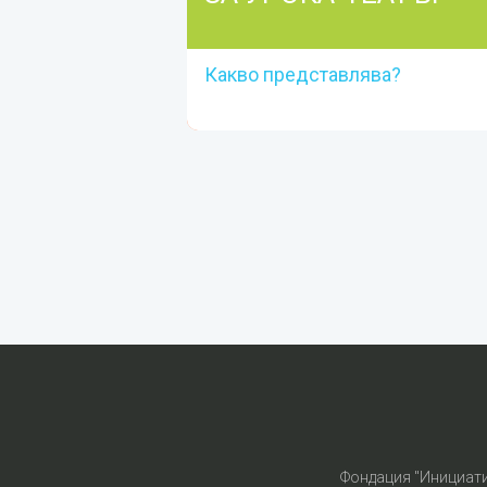
Какво представлява?
ЗА УРОКА-ТЕАТЪР
Какво представлява?
Прочети повече
Фондация "Инициат