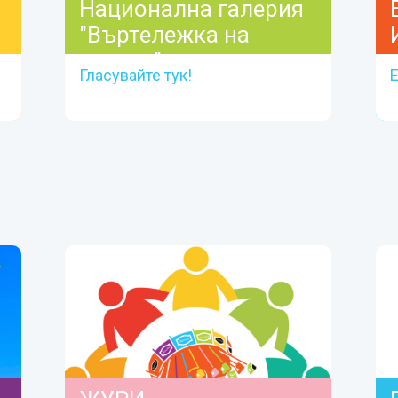
Национална галерия
"Въртележка на
парите"
Гласувайте тук!
Е
Към галерията
ГЛАСУВАЙТЕ ЗА СЪБИТИЯТА, КОИТО
СА ВИ ВПЕЧАТЛИЛИ НАЙ-МНОГО!
Гласуване