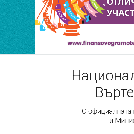
Национал
Върте
С официалната 
и Мини