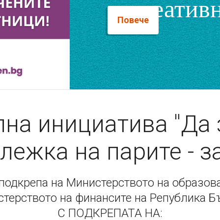
и креативн
Повече
на инициатива "Да
лежка на парите - з
подкрепа на Министерството на образова
стерството на финансите на Република Б
С ПОДКРЕПАТА НА: