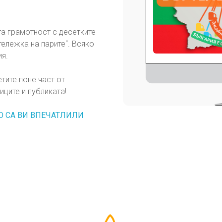
а грамотност с десетките
тележка на парите“. Всяко
ия.
етите поне част от
ците и публиката!
О СА ВИ ВПЕЧАТЛИЛИ