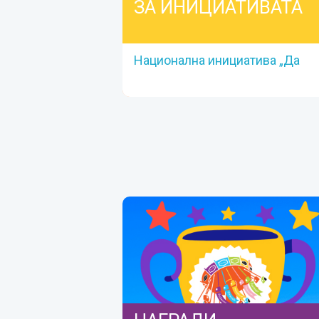
ЗА ИНИЦИАТИВАТА
Национална инициатива „Да
завъртим Въртележката на
парите – заедно"
ЗА ИНИЦИАТИВАТА
Национална инициатива „Да
завъртим Въртележката на парите –
заедно"
Вижте повече