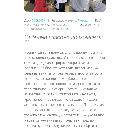
Дата:
26.03.2026
Населено място:
гр. Тетевен
Брой
участвали деца в представлението:
19
Възраст:
13-14 г
Публика:
40
Родители:
30
Събрани гласове до момента:
10
Урокът-театър „Въртележката на парите“ премина
изключително успешно. Учениците се представиха
блестящо и демонстрираха задълбочени знания
за семейния бюджет, като напълно осмислиха
целта на занятието. Това не беше просто театър, а
истинско преживяване – публиката се
забавляваше през цялото време, впечатлена от
талантливите ни актьори. Гостите ни останаха
възхитени. Участниците показаха увереност,
креативност и вдъхновение, създавайки дори
авторска песен, посветена на идеята „Да завъртим
въртележката на парите заедно“. Урокът беше
толкова вдъхновяващ и поучителен, че учениците
изразиха желание да го представят пред по-
голяма публика. Получихме отлична обратна