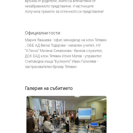
връзка от родители, които са впечатлени от
незабравимото представяне. Участниците
получиха грамоти за отличното си представяне!
Официални гости:
Мария Явашева - офис мениджър на клон Тетевен
, ОББ АД Веска Тодорова - намален учител, НУ
“Х.Генчо” Милена Симеонова - банков служител,
ДСК ЕАД клон Тетевен Илия Матев - управител
Счетоводна къща “Булконто” Иван Галилеев -
застрахователен брокер Тетевен
Галерия на събитието