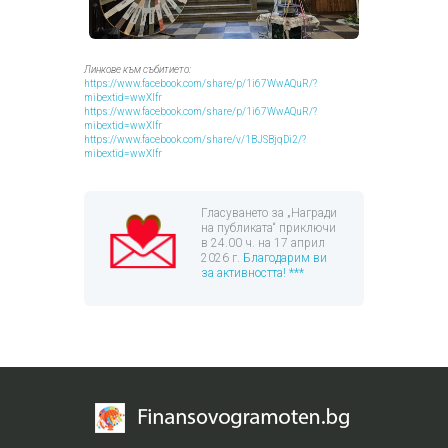
Линкове към събитието:
https://www.facebook.com/share/p/1i67WwAQuR/?
mibextid=wwXIfr
https://www.facebook.com/share/p/1i67WwAQuR/?
mibextid=wwXIfr
https://www.facebook.com/share/v/1BJSBjqDi2/?
mibextid=wwXIfr
Гласуването за „Награди
на публиката“ приключи
в 24.00 ч. на 17 април
2026 г.
Благодарим ви
за активността! ***