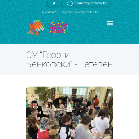
finansovogramoten.bg
За контакти: info@finansovogramoten.bg
СУ “Георги
Бенковски” - Тетевен