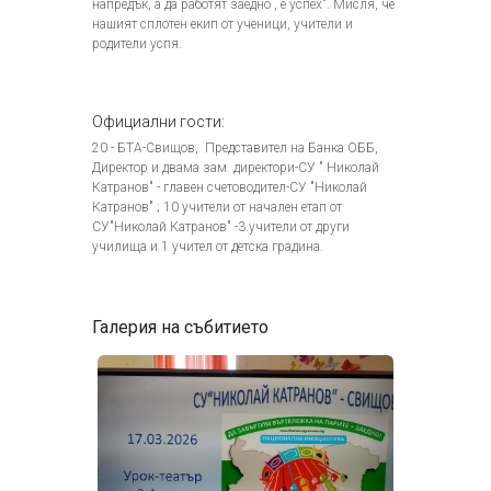
напредък, а да работят заедно , е успех". Мисля, че
нашият сплотен екип от ученици, учители и
родители успя.
Официални гости:
20 - БТА-Свищов, Представител на Банка ОББ,
Директор и двама зам. директори-СУ " Николай
Катранов" - главен счетоводител-СУ "Николай
Катранов" ; 10 учители от начален етап от
СУ"Николай Катранов" -3.учители от други
училища и 1 учител от детска градина.
Галерия на събитието