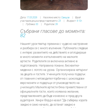
Дата:
17.03.2026
Населено място:
Свищов
Брой
участвали деца в представлението:
23
Възраст:
9-10г.
Публика:
65
Родители:
39
Събрани гласове до момента:
82
Нашият урок-театър премина с чудесно настроение
и разбира се с много вълнение. Публиката следеше
с интерес развитието на действието и аплодираше
в много моменти изпълнението на малките
артисти. Родителите се включиха активно в
подготовката. Направиха покани, бисквитки-
меденки с логото на урока. Организираха кетъринг
за децата и гостите. Учениците получиха подарък
от главния счетоводител-торбичка с шоколадови
евро-монети и подаръци от ръководството на
училището.Малките артисти бяха приветствани от
официалните гости, които изявиха желание,
представлението да бъде изнесено и пред друга
аудитория. Хенри Форд е казал:"Да събереш хората
заедно е само начало, да останат заедно е