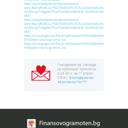
https://www.facebook.com/permalink.php?
story_fbid=pfbid02uv7E9ZPxb3ocUFs7Gi9ZJcUaenEzeCwTa
UxVWssyGTYAgg4n5Tfoz3PyWX86mQQFl&id=10009036340
0847
https://www.facebook.com/permalink.php?
story_fbid=pfbid02uv7E9ZPxb3ocUFs7Gi9ZJcUaenEzeCwTa
UxVWssyGTYAgg4n5Tfoz3PyWX86mQQFl&id=10009036340
0847
https://drive.google.com/file/d/1ddKnm3paYd2POtlAQQihlefH
5YI9EeWm/view?usp=drive_link
https://drive.google.com/file/d/1ddKnm3paYd2POtlAQQihlefH
5YI9EeWm/view?usp=drive_link
Гласуването за „Награди
на публиката“ приключи
в 24.00 ч. на 17 април
2026 г.
Благодарим ви
за активността! ***