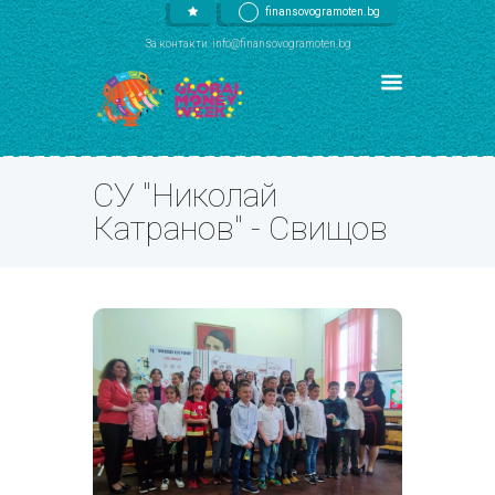
finansovogramoten.bg
За контакти: info@finansovogramoten.bg
СУ "Николай
Катранов" - Свищов