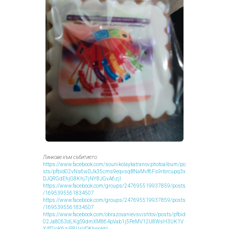
Линкове към събитието:
https://www.facebook.com/sounikolaykatranov.photoalbum/po
sts/pfbid02vNs6wDJk35cms9eqvsqBNaMvf6Fs9rbrcupq3x
DJQRGdEhjG8Khj7jNY8JGvA6zjl
https://www.facebook.com/groups/247695519937859/posts
/1695395561834507
https://www.facebook.com/groups/247695519937859/posts
/1695395561834507
https://www.facebook.com/obrazovanievsvishtov/posts/pfbid
02Ja8C63dLKgS9dmXM864pVab1j5PeMV12U8WsH3UK1V
X4f2jcK6ziPRUsVQKhpokbl