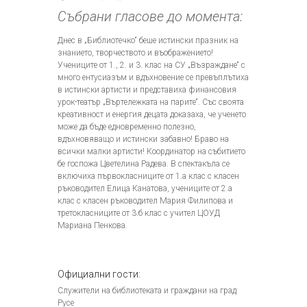
Събрани гласове до момента:
Днес в „Библиотечко“ беше истински празник на
знанието, творчеството и въображението!
Учениците от 1., 2. и 3. клас на СУ „Възраждане“ с
много ентусиазъм и вдъхновение се превъплътиха
в истински артисти и представиха финансовия
урок-театър „Въртележката на парите“. Със своята
креативност и енергия децата доказаха, че ученето
може да бъде едновременно полезно,
вдъхновяващо и истински забавно! Браво на
всички малки артисти! Координатор на събитието
бе госпожа Цветелина Радева. В спектакъла се
включиха първокласниците от 1.а клас с класен
ръководител Елица Канатова, учениците от 2.а
клас с класен ръководител Мария Филипова и
третокласниците от 3.б клас с учител ЦОУД
Мариана Пенкова.
Официални гости:
Служители на библиотеката и граждани на град
Русе