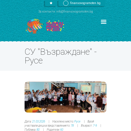
finansovogramoten.bg
За контакти: info@finansovogramoten.bg
СУ "Възраждане" -
Русе
Дата:
21.03.2026
Населено място:
Русе
Брой
участвали деца в представлението:
78
Възраст:
7-9
Публика:
80
Родители:
60