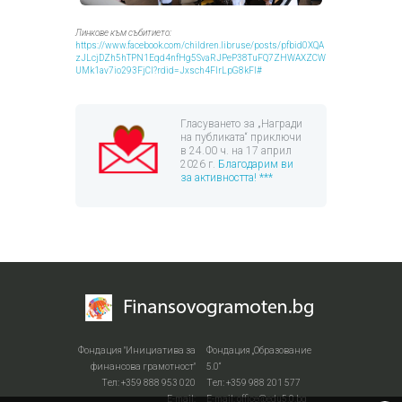
Линкове към събитието:
https://www.facebook.com/children.libruse/posts/pfbid0XQA
zJLcjDZh5hTPN1Eqd4nfHg5SvaRJPeP38TuFQ7ZHWAXZCW
UMk1av7io293FjCl?rdid=Jxsch4FIrLpG8kFl#
Гласуването за „Награди
на публиката“ приключи
в 24.00 ч. на 17 април
2026 г.
Благодарим ви
за активността! ***
Фондация "Инициатива за
Фондация „Образование
финансова грамотност"
5.0“
Тел: +359 888 953 020
Тел: +359 988 201 577
Е-mail:
Е-mail: office@edu5.0.bg