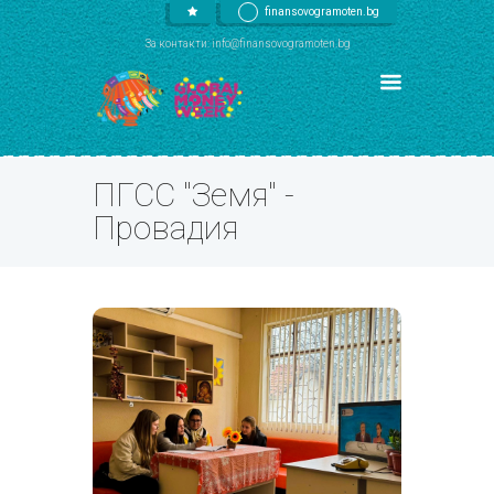
finansovogramoten.bg
За контакти: info@finansovogramoten.bg
ПГСС "Земя" -
Провадия