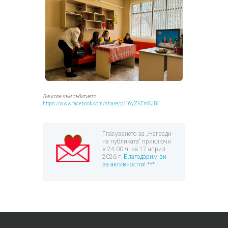
Линкове към събитието:
https://www.facebook.com/share/p/16yZAEmSJB/
Гласуването за „Награди
на публиката“ приключи
в 24.00 ч. на 17 април
2026 г.
Благодарим ви
за активността! ***