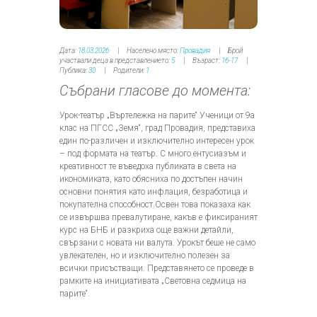
Дата:
18.03.2026
Населено място:
Провадия
Брой
участвали деца в представлението:
5
Възраст:
16-17
Публика:
30
Родители:
1
Събрани гласове до момента:
Урок-театър „Въртележка на парите“ Ученици от 9а
клас на ПГСС „Земя“, град Провадия, представиха
един по-различен и изключително интересен урок
– под формата на театър. С много ентусиазъм и
креативност те въведоха публиката в света на
икономиката, като обясниха по достъпен начин
основни понятия като инфлация, безработица и
покупателна способност.Освен това показаха как
се извършва превалутиране, какъв е фиксираният
курс на БНБ и разкриха още важни детайли,
свързани с новата ни валута. Урокът беше не само
увлекателен, но и изключително полезен за
всички присъстващи. Представянето се проведе в
рамките на инициативата „Световна седмица на
парите“.