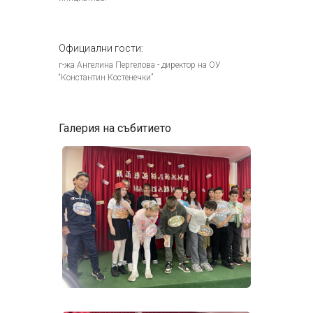
Официални гости:
г-жа Ангелина Пергелова - директор на ОУ
“Константин Костенечки”
Галерия на събитието