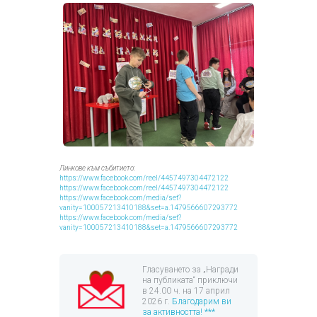
Линкове към събитието:
https://www.facebook.com/reel/4457497304472122
https://www.facebook.com/reel/4457497304472122
https://www.facebook.com/media/set?
vanity=100057213410188&set=a.1479566607293772
https://www.facebook.com/media/set?
vanity=100057213410188&set=a.1479566607293772
Гласуването за „Награди
на публиката“ приключи
в 24.00 ч. на 17 април
2026 г.
Благодарим ви
за активността! ***