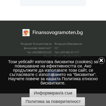
Фондация "Инициатива за
Фондация „Образование
финансова грамотност"
5.0“
Тел: +359 888 953 020
Тел: +359 988 201 577
Е-mail:
Е-mail: office@edu5.0.bg
Този уебсайт използва бисквитки (cookies) за
office@financialiteracy.eu
повишаване на ефективността си. Ако
продължите да използвате този сайт, се
съгласявате с използването на "бисквитки".
Научете повече за нашата Политика относно
бисквитките.
Информиран/а съм
© 2026 All Rights Reserved.
Политика за поверителност
Политика за поверителност
и защита на личните данни