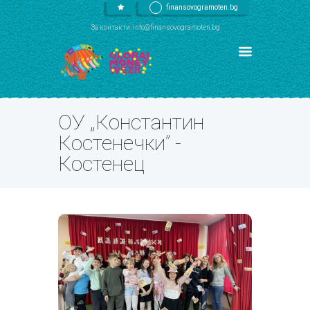
finansovogramoten.bg
За контакти: info@finansovogramoten.bg
ОУ „Константин
Костенечки” -
Костенец