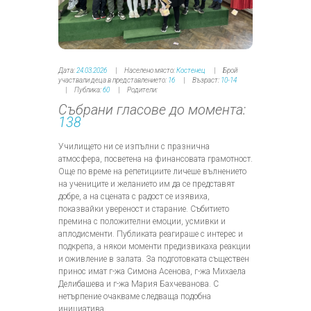
Дата:
24.03.2026
Населено място:
Костенец
Брой
участвали деца в представлението:
16
Възраст:
10-14
Публика:
60
Родители:
Събрани гласове до момента:
138
Училището ни се изпълни с празнична
атмосфера, посветена на финансовата грамотност.
Още по време на репетициите личеше вълнението
на учениците и желанието им да се представят
добре, а на сцената с радост се изявиха,
показвайки увереност и старание. Събитието
премина с положителни емоции, усмивки и
аплодисменти. Публиката реагираше с интерес и
подкрепа, а някои моменти предизвикаха реакции
и оживление в залата. За подготовката съществен
принос имат г-жа Симона Асенова, г-жа Михаела
Делибашева и г-жа Мария Бахчеванова. С
нетърпение очакваме следваща подобна
инициатива.