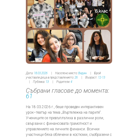
Дата:
18.03.2026
Населено място:
Видин
Брой
участвали деца в представлението:
26
Възраст:
12-13
Публика:
13
Родители:
4
Събрани гласове до момента:
61
На 18.03.2026 г., беше проведен интерактивен
урок–театър на тема „Въртележка на парите“.
Учениците се превъплътиха в различни роли,
свързани с финансовата грамотност и
управлението на личните финанси. Всички
участници бяха облечени в костюми, съобразени с