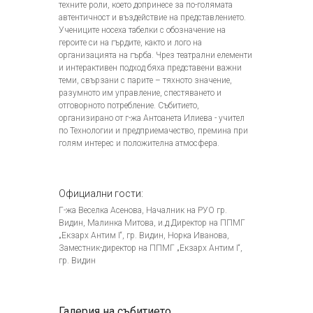
техните роли, което допринесе за по-голямата
автентичност и въздействие на представлението.
Учениците носеха табелки с обозначение на
героите си на гърдите, както и лого на
организацията на гърба. Чрез театрални елементи
и интерактивен подход бяха представени важни
теми, свързани с парите – тяхното значение,
разумното им управление, спестяването и
отговорното потребление. Събитието,
организирано от г-жа Антоанета Илиева - учител
по Технологии и предприемачество, премина при
голям интерес и положителна атмосфера.
Официални гости:
Г-жа Веселка Асенова, Началник на РУО гр.
Видин, Малинка Митова, и.д.Директор на ППМГ
„Екзарх Антим I“, гр. Видин, Норка Иванова,
Заместник-директор на ППМГ „Екзарх Антим I“,
гр. Видин
Галерия на събитието