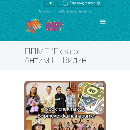
finansovogramoten.bg
За контакти: info@finansovogramoten.bg
ППМГ "Екзарх
Антим I" - Видин