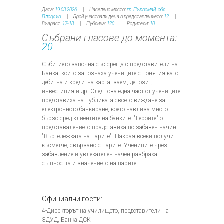
Дата:
19.03.2026
Населено място:
гр. Първомай, обл.
Пловдив
Брой участвали деца в представлението:
12
Възраст:
17-18
Публика:
120
Родители:
10
Събрани гласове до момента:
20
Събитието започна със среща с представители на
Банка, които запознаха учениците с понятия като
дебитна и кредитна карта, заем, депозит,
инвестиция и др. След това една част от учениците
представиха на публиката своето виждане за
електронното банкиране, което навлиза много
бързо сред клиентите на банките. "Героите" от
представалението прадставиха по забавен начин
"Въртележката на парите". Накрая всеки получи
късметче, свързано с парите. Учениците чрез
забавление и увлекателен начен разбраха
същността и значението на парите.
Официални гости:
4-Директорът на училището, представители на
ЗДУД, Банка ДСК