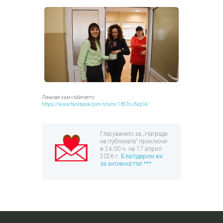
Линкове към събитието:
https://www.facebook.com/share/1B5TnJNqS4/
Гласуването за „Награди
на публиката“ приключи
в 24.00 ч. на 17 април
2026 г.
Благодарим ви
за активността! ***