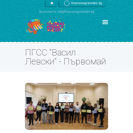
finansovogramoten.bg
За контакти: info@finansovogramoten.bg
ПГСС "Васил
Левски" - Първомай