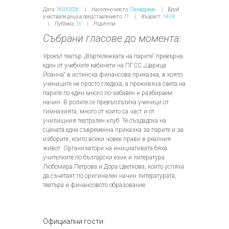
Дата:
16.03.2026
Населено място:
Пазарджик
Брой
участвали деца в представлението:
11
Възраст:
14-19
Публика:
15
Родители:
Събрани гласове до момента:
Урокът театър „Въртележката на парите“ превърна
един от учебните кабинети на ПГСС „Царица
Йоанна“ в истинска финансова приказка, в която
учениците не просто гледаха, а преживяха света на
парите по един много по-забавен и разбираем
начин. В ролите се превъплътиха ученици от
гимназията, много от които са част и от
училищния театрален клуб. Те създадоха на
сцената една съвременна приказка за парите и за
изборите, които всеки човек прави в реалния
живот. Организатори на инициативата бяха
учителките по български език и литература
Любомира Петрова и Дора Цветкова, които успяха
да съчетаят по оригинален начин литературата,
театъра и финансовото образование.
Официални гости: