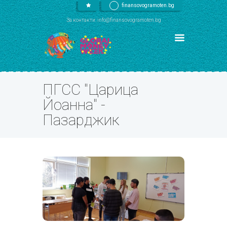
finansovogramoten.bg
За контакти: info@finansovogramoten.bg
ПГСС "Царица
Йоанна" -
Пазарджик