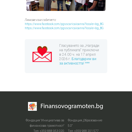
Линкове към събитието:
https://www.facebook.com/pgsscaricaioanna?locale=bg_BG
https://www.facebook.com/pgsscaricaioanna?locale=bg_BG
Гласуването за „Награди
на публиката“ приключи
в 24.00 ч. на 17 април
2026 г.
Благодарим ви
за активността! ***
Фондация "Инициатива за
Фондация „Образование
финансова грамотност"
5.0“
Тел: +359 888 953 020
Тел: +359 988 201 577