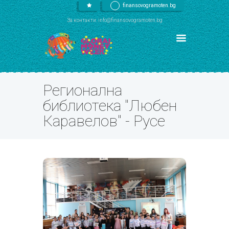
finansovogramoten.bg
За контакти: info@finansovogramoten.bg
Регионална
библиотека "Любен
Каравелов" - Русе