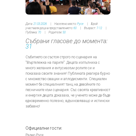
Дата:
21.03.2026
Населено място:
Русе
Брой
участвали деца в представлението:
60
Възраст:
7-12
Публика:
70
Родители:
50
Събрани гласове до момента:
31
Събитието се състоя строго по сценария на
"Въртележка на парите". Децата изпълниха с
много желания и ентусиазъм ролите си и
показаха своите знания! Публиката реагира бурно
с множество овации и аплодисменти. Специален
момент бе специалният танц на девойките по
песничките към сценария. Със своята креативност
и енергия децата доказаха, че ученето може да бъде
едновременно полезно, вдъхновяващо и истински
забавно!
Официални гости:
Радио Русе