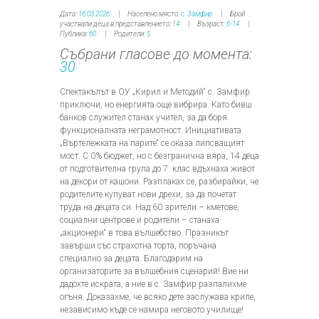
Дата:
16.03.2026
Населено място:
с. Замфир
Брой
участвали деца в представлението:
14
Възраст:
6-14
Публика:
60
Родители:
5
Събрани гласове до момента:
30
Спектакълът в ОУ „Кирил и Методий“ с. Замфир
приключи, но енергията още вибрира. Като бивш
банков служител станах учител, за да боря
функционалната неграмотност. Инициативата
„Въртележката на парите“ се оказа липсващият
мост. С 0% бюджет, но с безгранична вяра, 14 деца
от подготвителна група до 7. клас вдъхнаха живот
на декори от кашони. Разплаках се, разбирайки, че
родителите купуват нови дрехи, за да почетат
труда на децата си. Над 60 зрители – кметове,
социални центрове и родители – станаха
„акционери“ в това вълшебство. Празникът
завърши със страхотна торта, поръчана
специално за децата. Благодарим на
организаторите за вълшебния сценарий! Вие ни
дадохте искрата, а ние в с. Замфир разпалихме
огъня. Доказахме, че всяко дете заслужава криле,
независимо къде се намира неговото училище!