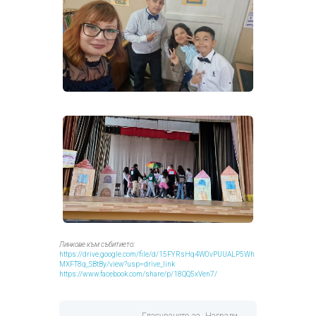
Линкове към събитието:
https://drive.google.com/file/d/15FYRsHq4W0vPUUALP5Wh
MXFT8q_SBtBy/view?usp=drive_link
https://www.facebook.com/share/p/18QQ5xVen7/
Гласуването за „Награди