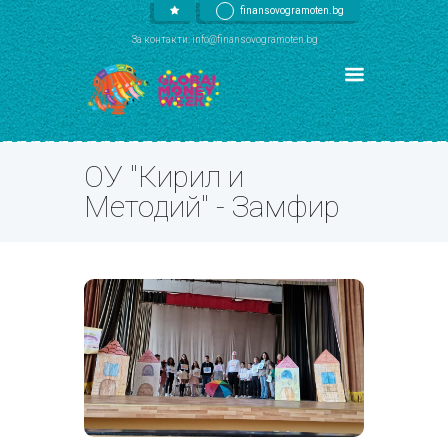
finansovogramoten.bg
За контакти: info@finansovogramoten.bg
ОУ "Кирил и
Методий" - Замфир