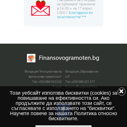
на публиката“ приключи
в 24.00 ч. на 17 април
2026 г.
Благодарим ви
за активността! ***
Фондация "Инициатива за
Фондация „Образование
финансова грамотност"
5.0“
Тел: +359 888 953 020
Тел: +359 988 201 577
Е-mail:
Е-mail: office@edu5.0.bg
Този уебсайт използва бисквитки (cookies) за
office@financialiteracy.eu
повишаване на ефективността си. Ако
продължите да използвате този сайт, се
съгласявате с използването на "бисквитки".
Научете повече за нашата Политика относно
бисквитките.