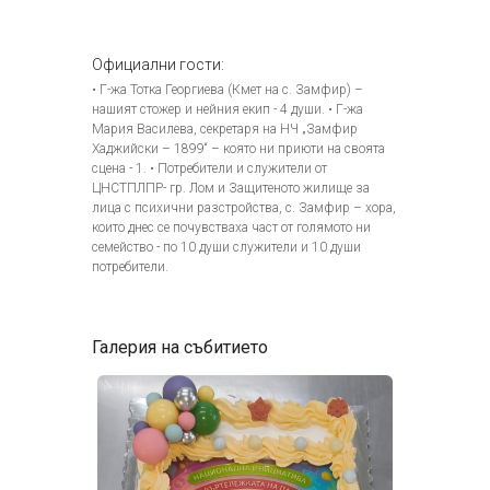
Официални гости:
• Г-жа Тотка Георгиева (Кмет на с. Замфир) –
нашият стожер и нейния екип - 4 души. • Г-жа
Мария Василева, секретаря на НЧ „Замфир
Хаджийски – 1899“ – която ни приюти на своята
сцена - 1. • Потребители и служители от
ЦНСТПЛПР- гр. Лом и Защитеното жилище за
лица с психични разстройства, с. Замфир – хора,
които днес се почувстваха част от голямото ни
семейство - по 10 души служители и 10 души
потребители.
Галерия на събитието