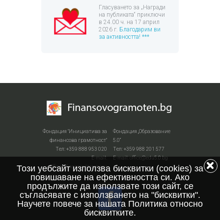
Гласуването за „Награди
на публиката“ приключи
в 24.00 ч. на 17 април
2026 г.
Благодарим ви
за активността! ***
Фондация "Инициатива за
Фондация „Образование
финансова грамотност"
5.0“
Тел: +359 888 953 020
Тел: +359 988 201 577
Е-mail:
Е-mail: office@edu5.0.bg
Този уебсайт използва бисквитки (cookies) за
office@financialiteracy.eu
повишаване на ефективността си. Ако
продължите да използвате този сайт, се
съгласявате с използването на "бисквитки".
Научете повече за нашата Политика относно
бисквитките.