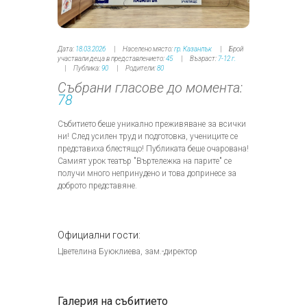
Дата:
18.03.2026
Населено място:
гр. Казанлък
Брой
участвали деца в представлението:
45
Възраст:
7-12 г.
Публика:
90
Родители:
80
Събрани гласове до момента:
78
Събитието беше уникално преживяване за всички
ни! След усилен труд и подготовка, учениците се
представиха блестящо! Публиката беше очарована!
Самият урок театър "Въртележка на парите" се
получи много непринудено и това допринесе за
доброто представяне.
Официални гости:
Цветелина Буюклиева, зам.-директор
Галерия на събитието