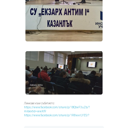
Линкове към събитието:
https://www.facebook.com/share/p/1BQtwF3uZb/?
mibextid=wwXIfr
https://www.facebook.com/share/p/1R8wxrLYES/?