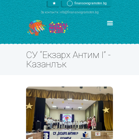
finansovogramoten.bg
За контакти: info@finansovogramoten.bg
СУ “Екзарх Антим I” -
Казанлък